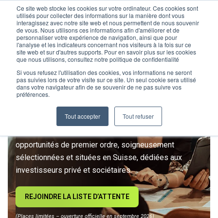
Ce site web stocke les cookies sur votre ordinateur. Ces cookies sont
utilisés pour collecter des informations sur la manière dont vous
interagissez avec notre site web et nous permettent de nous souvenir
de vous. Nous utilisons ces informations afin d'améliorer et de
personnaliser votre expérience de navigation, ainsi que pour
l'analyse et les indicateurs concernant nos visiteurs à la fois sur ce
site web et sur d'autres supports. Pour en savoir plus sur les cookies
L’IMMOBILIER
que nous utilisons, consultez notre politique de confidentialité
D’INVESTISSEMENT ENTRE
Si vous refusez l'utilisation des cookies, vos informations ne seront
pas suivies lors de votre visite sur ce site. Un seul cookie sera utilisé
dans votre navigateur afin de se souvenir de ne pas suivre vos
DANS UNE NOUVELLE ÈRE
préférences.
Tout accepter
Tout refuser
Rejoignez le premier club privé d'investissement
immobilier suisse. Un accès exclusif à des
opportunités de premier ordre, soigneusement
sélectionnées et situées en Suisse, dédiées aux
investisseurs privé et sociétaires.
REJOINDRE LA LISTE D’ATTENTE
(Places limitées – ouverture officielle en septembre 2026)