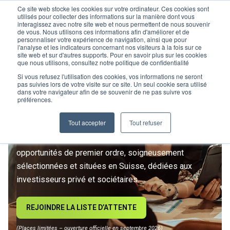
Ce site web stocke les cookies sur votre ordinateur. Ces cookies sont
utilisés pour collecter des informations sur la manière dont vous
interagissez avec notre site web et nous permettent de nous souvenir
de vous. Nous utilisons ces informations afin d'améliorer et de
personnaliser votre expérience de navigation, ainsi que pour
l'analyse et les indicateurs concernant nos visiteurs à la fois sur ce
site web et sur d'autres supports. Pour en savoir plus sur les cookies
L’IMMOBILIER
que nous utilisons, consultez notre politique de confidentialité
D’INVESTISSEMENT ENTRE
Si vous refusez l'utilisation des cookies, vos informations ne seront
pas suivies lors de votre visite sur ce site. Un seul cookie sera utilisé
dans votre navigateur afin de se souvenir de ne pas suivre vos
DANS UNE NOUVELLE ÈRE
préférences.
Tout accepter
Tout refuser
Rejoignez le premier club privé d'investissement
immobilier suisse. Un accès exclusif à des
opportunités de premier ordre, soigneusement
sélectionnées et situées en Suisse, dédiées aux
investisseurs privé et sociétaires.
REJOINDRE LA LISTE D’ATTENTE
(Places limitées – ouverture officielle en septembre 2026)