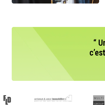
“ U
c’es