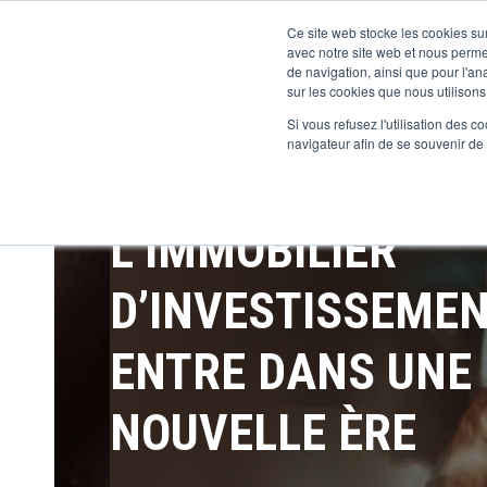
Ce site web stocke les cookies sur
avec notre site web et nous perme
de navigation, ainsi que pour l'ana
sur les cookies que nous utilisons,
Si vous refusez l'utilisation des c
navigateur afin de se souvenir de
L’IMMOBILIER
D’INVESTISSEME
ENTRE DANS UNE
NOUVELLE ÈRE