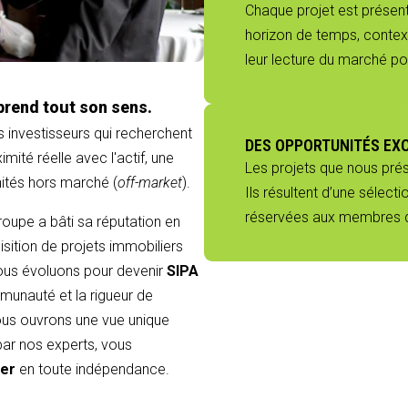
Chaque projet est présenté
horizon de temps, context
leur lecture du marché p
prend tout son sens.
s investisseurs qui recherchent
DES OPPORTUNITÉS EX
mité réelle avec l'actif, une
Les projets que nous pré
nités hors marché (
off-market
).
Ils résultent d’une sélect
réservées aux membres du
groupe a bâti sa réputation en
sition de projets immobiliers
 nous évoluons pour devenir
SIPA
munauté et la rigueur de
 vous ouvrons une vue unique
 par nos experts, vous
ier
en toute indépendance.