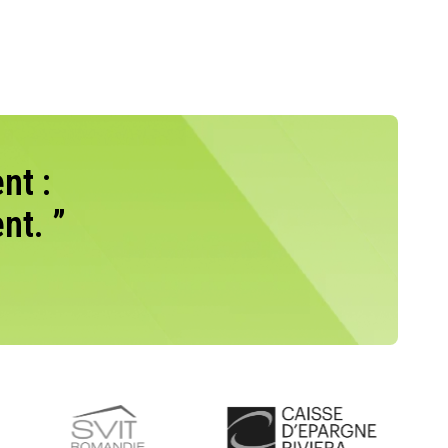
nt :
nt. ”