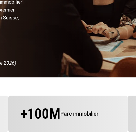
 immobilier
premier
n Suisse,
re 2026)
+
100
M
Parc immobilier