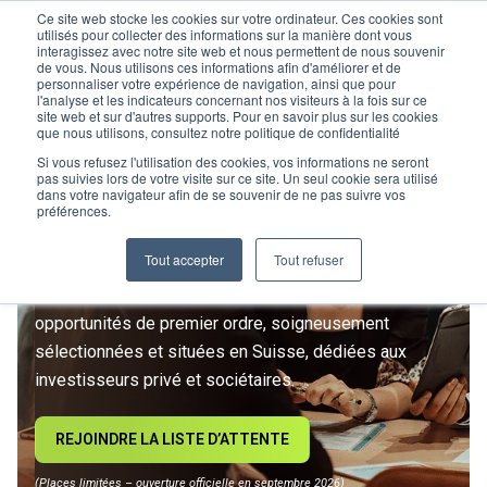
Ce site web stocke les cookies sur votre ordinateur. Ces cookies sont
utilisés pour collecter des informations sur la manière dont vous
interagissez avec notre site web et nous permettent de nous souvenir
de vous. Nous utilisons ces informations afin d'améliorer et de
personnaliser votre expérience de navigation, ainsi que pour
l'analyse et les indicateurs concernant nos visiteurs à la fois sur ce
site web et sur d'autres supports. Pour en savoir plus sur les cookies
L’IMMOBILIER
que nous utilisons, consultez notre politique de confidentialité
D’INVESTISSEMENT ENTRE
Si vous refusez l'utilisation des cookies, vos informations ne seront
pas suivies lors de votre visite sur ce site. Un seul cookie sera utilisé
dans votre navigateur afin de se souvenir de ne pas suivre vos
DANS UNE NOUVELLE ÈRE
préférences.
Tout accepter
Tout refuser
Rejoignez le premier club privé d'investissement
immobilier suisse. Un accès exclusif à des
opportunités de premier ordre, soigneusement
sélectionnées et situées en Suisse, dédiées aux
investisseurs privé et sociétaires.
REJOINDRE LA LISTE D’ATTENTE
(Places limitées – ouverture officielle en septembre 2026)