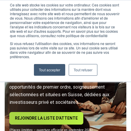
Ce site web stocke les cookies sur votre ordinateur. Ces cookies sont
utilisés pour collecter des informations sur la manière dont vous
interagissez avec notre site web et nous permettent de nous souvenir
de vous. Nous utilisons ces informations afin d'améliorer et de
personnaliser votre expérience de navigation, ainsi que pour
l'analyse et les indicateurs concernant nos visiteurs à la fois sur ce
site web et sur d'autres supports. Pour en savoir plus sur les cookies
L’IMMOBILIER
que nous utilisons, consultez notre politique de confidentialité
D’INVESTISSEMENT ENTRE
Si vous refusez l'utilisation des cookies, vos informations ne seront
pas suivies lors de votre visite sur ce site. Un seul cookie sera utilisé
dans votre navigateur afin de se souvenir de ne pas suivre vos
DANS UNE NOUVELLE ÈRE
préférences.
Tout accepter
Tout refuser
Rejoignez le premier club privé d'investissement
immobilier suisse. Un accès exclusif à des
opportunités de premier ordre, soigneusement
sélectionnées et situées en Suisse, dédiées aux
investisseurs privé et sociétaires.
REJOINDRE LA LISTE D’ATTENTE
(Places limitées – ouverture officielle en septembre 2026)