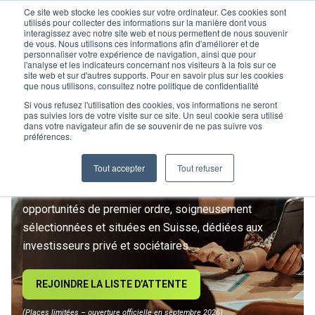
Ce site web stocke les cookies sur votre ordinateur. Ces cookies sont
utilisés pour collecter des informations sur la manière dont vous
interagissez avec notre site web et nous permettent de nous souvenir
de vous. Nous utilisons ces informations afin d'améliorer et de
personnaliser votre expérience de navigation, ainsi que pour
l'analyse et les indicateurs concernant nos visiteurs à la fois sur ce
site web et sur d'autres supports. Pour en savoir plus sur les cookies
L’IMMOBILIER
que nous utilisons, consultez notre politique de confidentialité
D’INVESTISSEMENT ENTRE
Si vous refusez l'utilisation des cookies, vos informations ne seront
pas suivies lors de votre visite sur ce site. Un seul cookie sera utilisé
dans votre navigateur afin de se souvenir de ne pas suivre vos
DANS UNE NOUVELLE ÈRE
préférences.
Tout accepter
Tout refuser
Rejoignez le premier club privé d'investissement
immobilier suisse. Un accès exclusif à des
opportunités de premier ordre, soigneusement
sélectionnées et situées en Suisse, dédiées aux
investisseurs privé et sociétaires.
REJOINDRE LA LISTE D’ATTENTE
(Places limitées – ouverture officielle en septembre 2026)