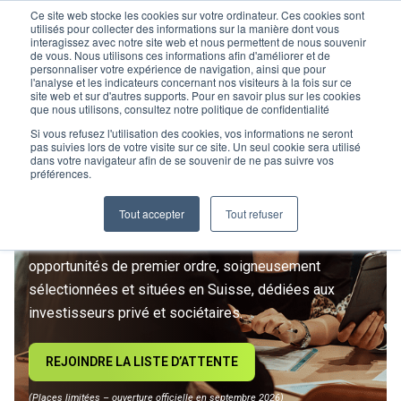
Ce site web stocke les cookies sur votre ordinateur. Ces cookies sont
utilisés pour collecter des informations sur la manière dont vous
interagissez avec notre site web et nous permettent de nous souvenir
de vous. Nous utilisons ces informations afin d'améliorer et de
personnaliser votre expérience de navigation, ainsi que pour
l'analyse et les indicateurs concernant nos visiteurs à la fois sur ce
site web et sur d'autres supports. Pour en savoir plus sur les cookies
L’IMMOBILIER
que nous utilisons, consultez notre politique de confidentialité
D’INVESTISSEMENT ENTRE
Si vous refusez l'utilisation des cookies, vos informations ne seront
pas suivies lors de votre visite sur ce site. Un seul cookie sera utilisé
dans votre navigateur afin de se souvenir de ne pas suivre vos
DANS UNE NOUVELLE ÈRE
préférences.
Tout accepter
Tout refuser
Rejoignez le premier club privé d'investissement
immobilier suisse. Un accès exclusif à des
opportunités de premier ordre, soigneusement
sélectionnées et situées en Suisse, dédiées aux
investisseurs privé et sociétaires.
REJOINDRE LA LISTE D’ATTENTE
(Places limitées – ouverture officielle en septembre 2026)