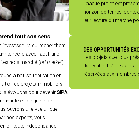
Chaque projet est présenté
horizon de temps, context
leur lecture du marché p
prend tout son sens.
s investisseurs qui recherchent
DES OPPORTUNITÉS EX
mité réelle avec l'actif, une
Les projets que nous pré
nités hors marché (
off-market
).
Ils résultent d’une sélect
réservées aux membres du
groupe a bâti sa réputation en
sition de projets immobiliers
 nous évoluons pour devenir
SIPA
munauté et la rigueur de
 vous ouvrons une vue unique
 par nos experts, vous
ier
en toute indépendance.