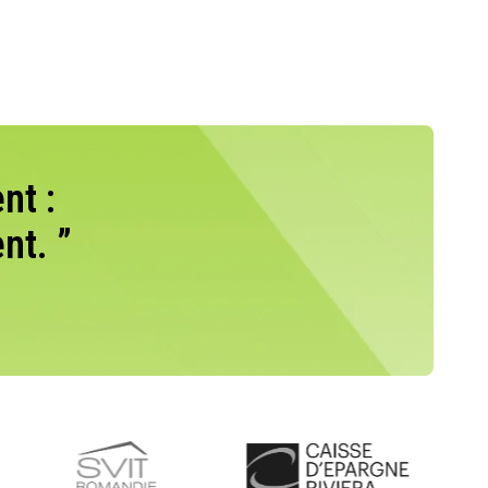
nt :
nt. ”