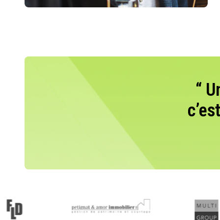
“ U
c’es