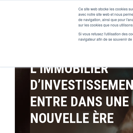
Ce site web stocke les cookies sur
avec notre site web et nous perme
de navigation, ainsi que pour l'ana
sur les cookies que nous utilisons,
Si vous refusez l'utilisation des c
navigateur afin de se souvenir de
L’IMMOBILIER
D’INVESTISSEME
ENTRE DANS UNE
NOUVELLE ÈRE