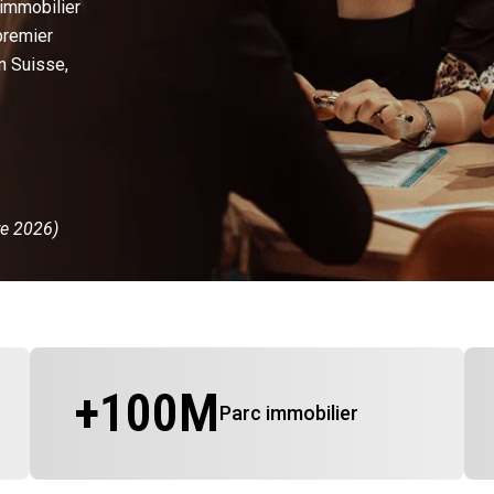
 immobilier
premier
n Suisse,
re 2026)
+
100
M
Parc immobilier