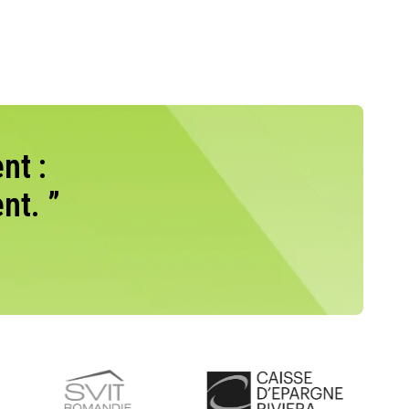
nt :
nt. ”