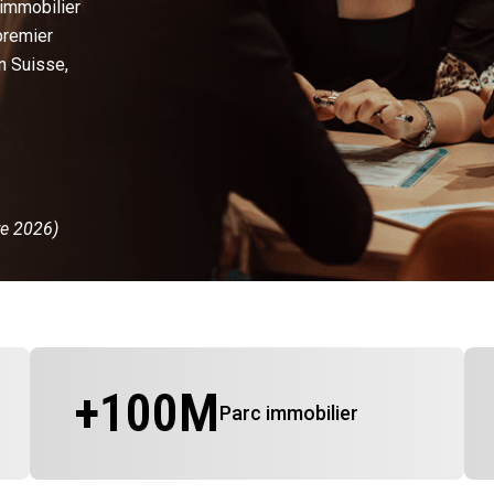
 immobilier
premier
n Suisse,
re 2026)
+
100
M
Parc immobilier