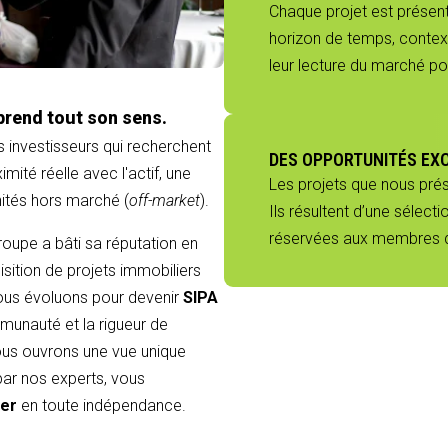
Chaque projet est présenté
horizon de temps, context
leur lecture du marché p
prend tout son sens.
s investisseurs qui recherchent
DES OPPORTUNITÉS EX
mité réelle avec l'actif, une
Les projets que nous pré
nités hors marché (
off-market
).
Ils résultent d’une sélect
réservées aux membres du
groupe a bâti sa réputation en
sition de projets immobiliers
 nous évoluons pour devenir
SIPA
munauté et la rigueur de
 vous ouvrons une vue unique
 par nos experts, vous
ier
en toute indépendance.