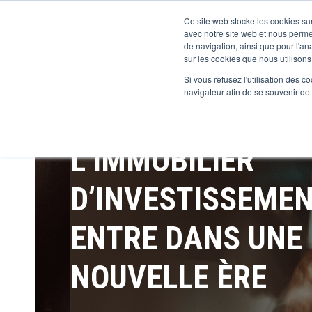
Ce site web stocke les cookies sur
avec notre site web et nous perme
de navigation, ainsi que pour l'ana
sur les cookies que nous utilisons,
Si vous refusez l'utilisation des c
navigateur afin de se souvenir de
L’IMMOBILIER
D’INVESTISSEME
ENTRE DANS UNE
NOUVELLE ÈRE