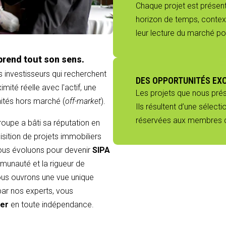
Chaque projet est présenté
horizon de temps, context
leur lecture du marché p
prend tout son sens.
s investisseurs qui recherchent
DES OPPORTUNITÉS EX
mité réelle avec l'actif, une
Les projets que nous pré
nités hors marché (
off-market
).
Ils résultent d’une sélect
réservées aux membres du
groupe a bâti sa réputation en
sition de projets immobiliers
 nous évoluons pour devenir
SIPA
munauté et la rigueur de
 vous ouvrons une vue unique
 par nos experts, vous
ier
en toute indépendance.