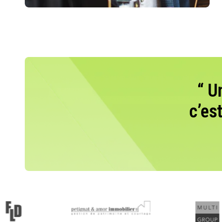
“ U
c’es