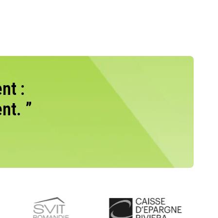
nt :
nt. ”