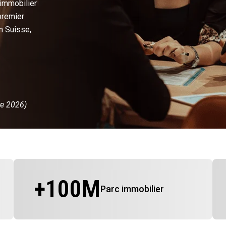
 immobilier
premier
n Suisse,
re 2026)
+
100
M
Parc immobilier