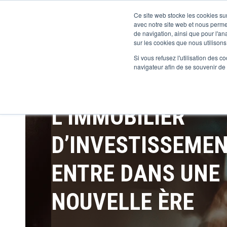
Ce site web stocke les cookies sur
avec notre site web et nous perme
de navigation, ainsi que pour l'ana
sur les cookies que nous utilisons,
Si vous refusez l'utilisation des c
navigateur afin de se souvenir de
L’IMMOBILIER
D’INVESTISSEME
ENTRE DANS UNE
NOUVELLE ÈRE