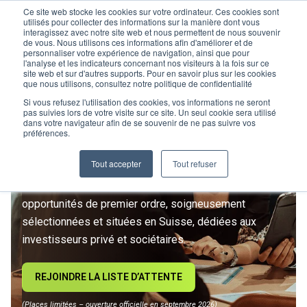
Ce site web stocke les cookies sur votre ordinateur. Ces cookies sont
utilisés pour collecter des informations sur la manière dont vous
interagissez avec notre site web et nous permettent de nous souvenir
de vous. Nous utilisons ces informations afin d'améliorer et de
personnaliser votre expérience de navigation, ainsi que pour
l'analyse et les indicateurs concernant nos visiteurs à la fois sur ce
site web et sur d'autres supports. Pour en savoir plus sur les cookies
L’IMMOBILIER
que nous utilisons, consultez notre politique de confidentialité
D’INVESTISSEMENT ENTRE
Si vous refusez l'utilisation des cookies, vos informations ne seront
pas suivies lors de votre visite sur ce site. Un seul cookie sera utilisé
dans votre navigateur afin de se souvenir de ne pas suivre vos
DANS UNE NOUVELLE ÈRE
préférences.
Tout accepter
Tout refuser
Rejoignez le premier club privé d'investissement
immobilier suisse. Un accès exclusif à des
opportunités de premier ordre, soigneusement
sélectionnées et situées en Suisse, dédiées aux
investisseurs privé et sociétaires.
REJOINDRE LA LISTE D’ATTENTE
(Places limitées – ouverture officielle en septembre 2026)