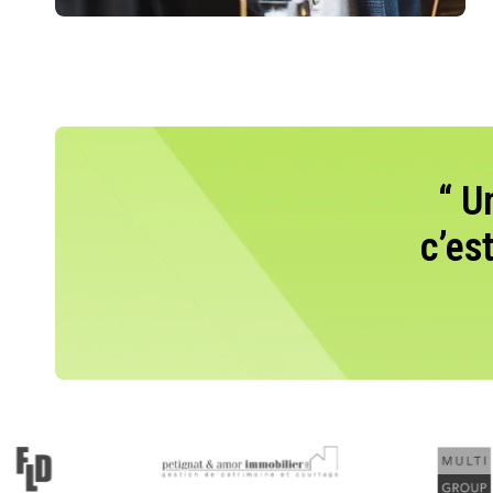
“ U
c’es