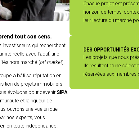
Chaque projet est présenté
horizon de temps, context
leur lecture du marché p
prend tout son sens.
s investisseurs qui recherchent
DES OPPORTUNITÉS EX
mité réelle avec l'actif, une
Les projets que nous pré
nités hors marché (
off-market
).
Ils résultent d’une sélect
réservées aux membres du
groupe a bâti sa réputation en
sition de projets immobiliers
 nous évoluons pour devenir
SIPA
munauté et la rigueur de
 vous ouvrons une vue unique
 par nos experts, vous
ier
en toute indépendance.