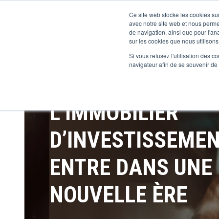
Ce site web stocke les cookies sur
avec notre site web et nous perme
de navigation, ainsi que pour l'ana
sur les cookies que nous utilisons,
Si vous refusez l'utilisation des c
navigateur afin de se souvenir de
L’IMMOBILIER
D’INVESTISSEME
ENTRE DANS UNE
NOUVELLE ÈRE