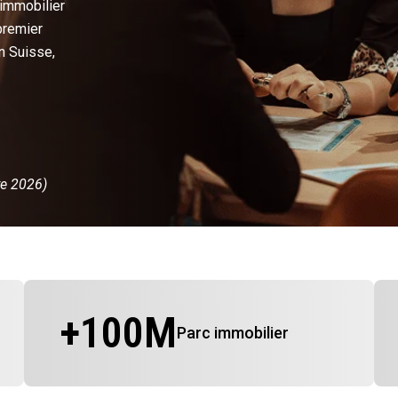
 immobilier
premier
n Suisse,
re 2026)
+
100
M
Parc immobilier