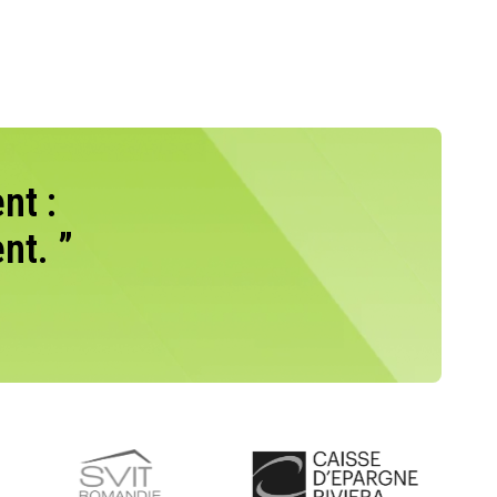
nt :
nt. ”